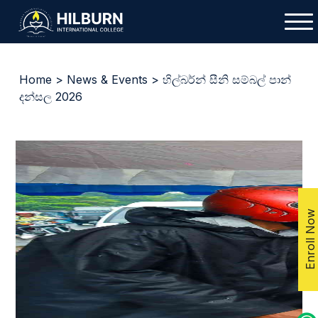
Home
>
News & Events
> හිල්බර්න් සීනි සම්බල් පාන්
දන්සල 2026
Enroll Now